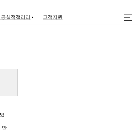
시공실적갤러리
고객지원
아파트코킹
공지사항
실리콘 공사
자료실
방수공사
상담문의
외벽청소