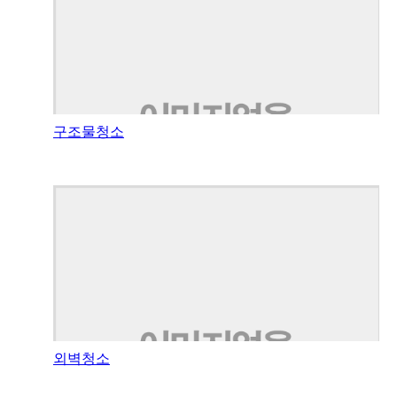
구조물청소
외벽청소