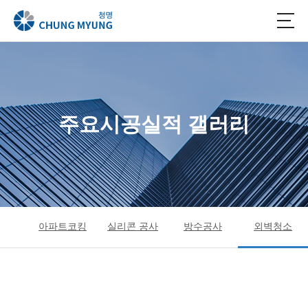
주요시공실적 갤러리
아파트코킹
실리콘 공사
방수공사
외벽청소