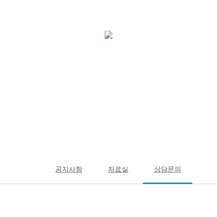
처리중입니다. 잠시만 기다려주세요..
고객지원
공지사항
자료실
상담문의