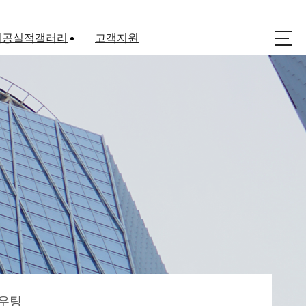
시공실적갤러리
고객지원
아파트코킹
공지사항
실리콘 공사
자료실
방수공사
상담문의
외벽청소
우팅