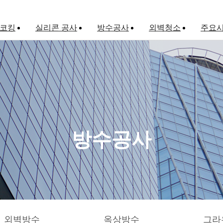
 코킹
실리콘 공사
방수공사
외벽청소
주요
외벽방수
옥상방수
그라우팅
방수공사
외벽방수
옥상방수
그라