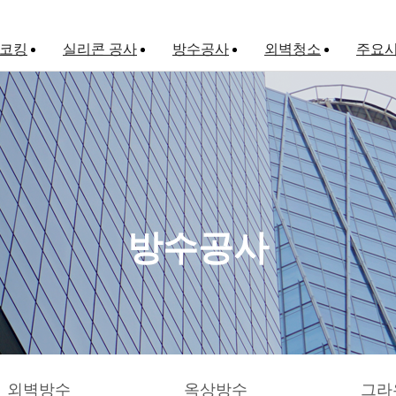
 코킹
실리콘 공사
방수공사
외벽청소
주요
외벽방수
옥상방수
그라우팅
방수공사
외벽방수
옥상방수
그라