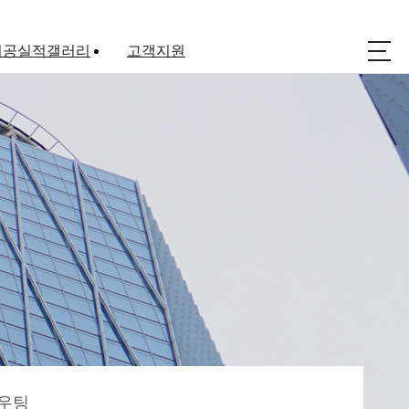
시공실적갤러리
고객지원
아파트코킹
공지사항
실리콘 공사
자료실
방수공사
상담문의
외벽청소
우팅