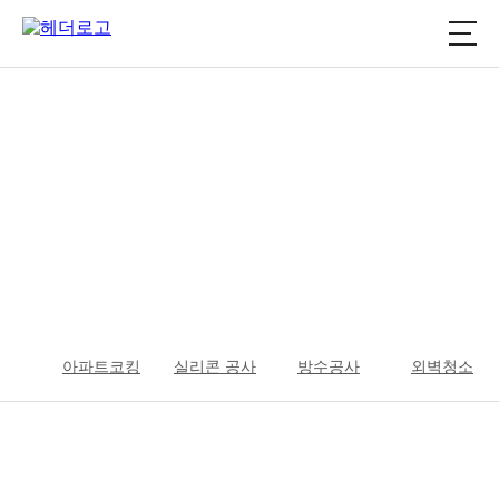
주요시공실적 갤러리
아파트코킹
실리콘 공사
방수공사
외벽청소