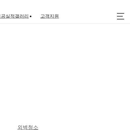
시공실적갤러리
고객지원
아파트코킹
공지사항
실리콘 공사
자료실
방수공사
상담문의
외벽청소
외벽청소