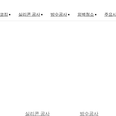
 코킹
실리콘 공사
방수공사
외벽청소
주요
외벽방수
옥상방수
그라우팅
주요시공실적 갤러리
실리콘 공사
방수공사